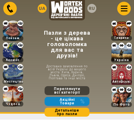
Пазли з дерева
- це цікава
Тварини
Пейзаж
головоломка
для вас та
друзів!
Україна
Космос
Доставка замовлення по
всій Україні до вашого
міста: Київ, Харків,
Львів, Одеса, Дніпро,
Полтава та інші міста
Мистецтво
Авторські
Переглянути
всі категорії
Акційні
%
Товари
Чудеса
По Фото
Детальніше
про пазли