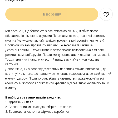
В корзину
Ми впевнені, що багато хто з вас, так само як і ми, любите часто
збиратися із сім'єю та друзями. Тепла атмосфера, важливі розмови і
смачна їжа — саме так найчастіше проходять такі зустрічі, чи не так?
Пропонуємо вам проводити цей час ще веселіше та цікавіше.
Дерев'яні пазли — дуже цікава й захоплююча головоломка для всієї
родини і компанії друзів! Пазли можуть викладати як діти, так і дорослі.
Трохи терпіння і наполегливості й перед вами з'явитися яскрава
картинка!
Дивовижно, як з розсипу дерев'яних пазлинок можна викласти цілу
картину! Крім того, що пазли — це непогана головоломка, це ще й гарний
елемент декору. Після того як зберете картину, ви можете склеїти всі
елементи між собою і прикрасити красивою дерев'яною картиною вашу
кімнату.
В набір дерев'яних пазлів входить:
1. Дерев'яний пазл
2. Бавовняний мішечок для зберігання пазла
3. Брендована картонна фірмова коробочка