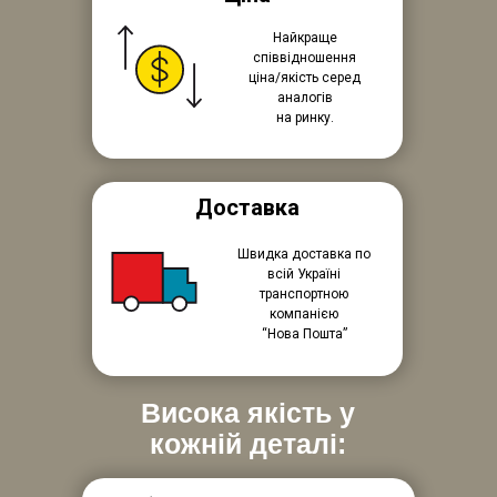
Найкраще
співвідношення
ціна/якість серед
аналогів
на ринку.
Доставка
Швидка доставка по
всій Україні
транспортною
компанією
“Нова Пошта”
Висока якість у
кожній деталі: