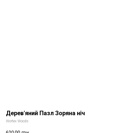
Дерев'яний Пазл Зоряна ніч
Wortex Woods
620,00
грн