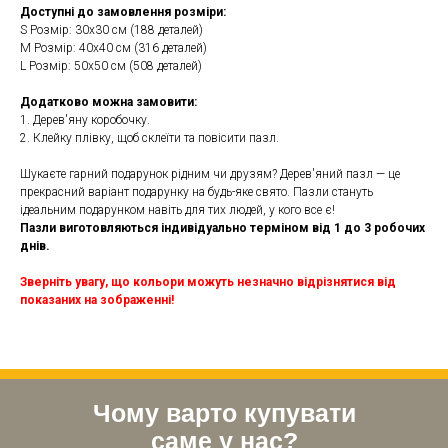
Доступні до замовлення розміри:
S Розмір: 30х30 см (188 деталей)
M Розмір: 40х40 см (316 деталей)
L Розмір: 50х50 см (508 деталей)
Додатково можна замовити:
1. Дерев'яну коробочку.
2. Клейку плівку, щоб склеїти та повісити пазл.
Шукаєте гарний подарунок рідним чи друзям? Дерев'яний пазл — це
прекрасний варіант подарунку на будь-яке свято. Пазли стануть
ідеальним подарунком навіть для тих людей, у кого все є!
Пазли виготовляються індивідуально терміном від 1 до 3 робочих
днів.
Зверніть увагу, що кольори можуть незначно відрізнятися від
показаних на зображенні!
Чому варто купувати
саме у нас?