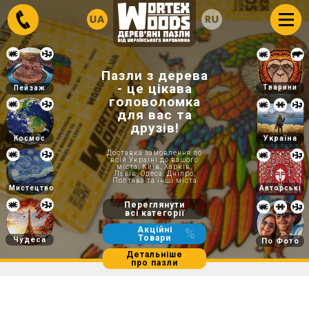
Пазли з дерева
- це цікава
Тварини
Пейзаж
головоломка
для вас та
друзів!
Україна
Космос
Доставка замовлення по
всій Україні до вашого
міста: Київ, Харків,
Львів, Одеса, Дніпро,
Полтава та інші міста
Мистецтво
Авторські
Переглянути
всі категорії
Акційні
%
Товари
Чудеса
По Фото
Детальніше
про пазли