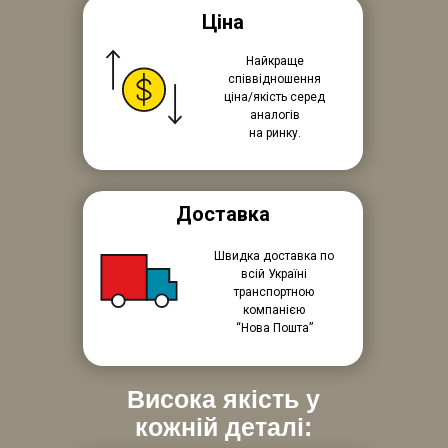
Ціна
Найкраще
співвідношення
ціна/якість серед
аналогів
на ринку.
Доставка
Швидка доставка по
всій Україні
транспортною
компанією
“Нова Пошта”
Висока якість у
кожній деталі: