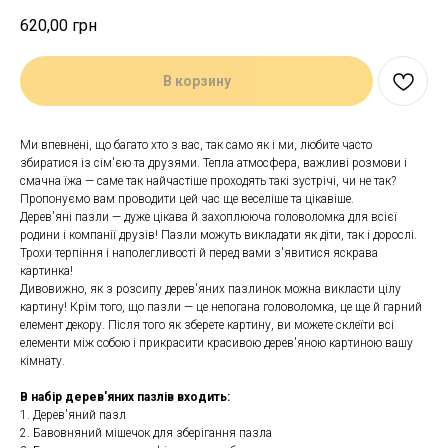
620,00
грн
В корзину
Ми впевнені, що багато хто з вас, так само як і ми, любите часто
збиратися із сім'єю та друзями. Тепла атмосфера, важливі розмови і
смачна їжа — саме так найчастіше проходять такі зустрічі, чи не так?
Пропонуємо вам проводити цей час ще веселіше та цікавіше.
Дерев'яні пазли — дуже цікава й захоплююча головоломка для всієї
родини і компанії друзів! Пазли можуть викладати як діти, так і дорослі.
Трохи терпіння і наполегливості й перед вами з'явитися яскрава
картинка!
Дивовижно, як з розсипу дерев'яних пазлинок можна викласти цілу
картину! Крім того, що пазли — це непогана головоломка, це ще й гарний
елемент декору. Після того як зберете картину, ви можете склеїти всі
елементи між собою і прикрасити красивою дерев'яною картиною вашу
кімнату.
В набір дерев'яних пазлів входить:
1. Дерев'яний пазл
2. Бавовняний мішечок для зберігання пазла