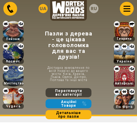
Пазли з дерева
- це цікава
Тварини
Пейзаж
головоломка
для вас та
друзів!
Україна
Космос
Доставка замовлення по
всій Україні до вашого
міста: Київ, Харків,
Львів, Одеса, Дніпро,
Полтава та інші міста
Мистецтво
Авторські
Переглянути
всі категорії
Акційні
%
Товари
Чудеса
По Фото
Детальніше
про пазли