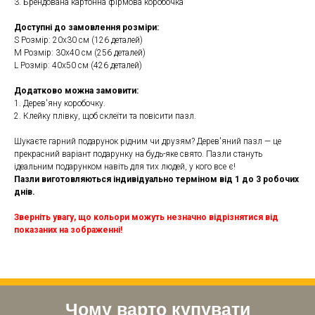
3. Брендована картонна фірмова коробочка
Доступні до замовлення розміри:
S Розмір: 20х30 см (126 деталей)
M Розмір: 30х40 см (256 деталей)
L Розмір: 40х50 см (426 деталей)
Додатково можна замовити:
1. Дерев'яну коробочку.
2. Клейку плівку, щоб склеїти та повісити пазл.
Шукаєте гарний подарунок рідним чи друзям? Дерев'яний пазл — це
прекрасний варіант подарунку на будь-яке свято. Пазли стануть
ідеальним подарунком навіть для тих людей, у кого все є!
Пазли виготовляються індивідуально терміном від 1 до 3 робочих
днів.
Зверніть увагу, що кольори можуть незначно відрізнятися від
показаних на зображенні!
Чому варто купувати