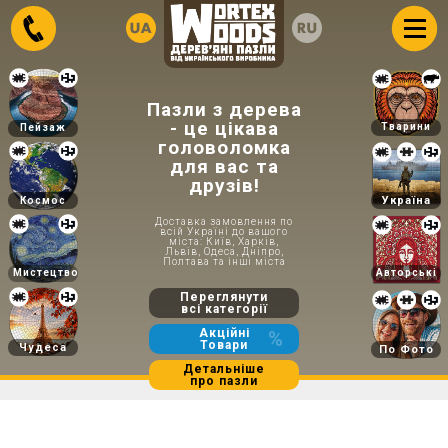
Пазли з дерева
- це цікава
Тварини
Пейзаж
головоломка
для вас та
друзів!
Україна
Космос
Доставка замовлення по
всій Україні до вашого
міста: Київ, Харків,
Львів, Одеса, Дніпро,
Полтава та інші міста
Мистецтво
Авторські
Переглянути
всі категорії
Акційні
%
Товари
Чудеса
По Фото
Детальніше
про пазли