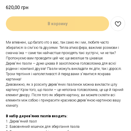
620,00
грн
В корзину
Ми впевнені, що багато хто з вас, так само як і ми, любите часто
збиратися із сім'єю та друзями. Тепла атмосфера, важливі розмови і
смачна їжа — саме так найчастіше проходять такі зустрічі, чи не так?
Пропонуємо вам проводити цей час ще веселіше та цікавіше.
Дерев'яні пазли — дуже цікава й захоплююча головоломка для всієї
родини і компанії друзів! Пазли можуть викладати як діти, так і дорослі.
Трохи терпіння і наполегливості й перед вами з'явитися яскрава
картинка!
Дивовижно, як з розсипу дерев'яних пазлинок можна викласти цілу
картину! Крім того, що пазли — це непогана головоломка, це ще й гарний
елемент декору. Після того як зберете картину, ви можете склеїти всі
елементи між собою і прикрасити красивою дерев'яною картиною вашу
кімнату.
В набір дерев'яних пазлів входить:
1. Дерев'яний пазл
2. Бавовняний мішечок для зберігання пазла