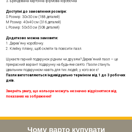
3. Брендована картонна фірмова коробочка
Доступні до замовлення розміри:
S Розмір: 30х30 см (188 деталей)
M Розмір: 40х40 см (316 деталей)
L Розмір: 50х50 см (508 деталей)
Додатково можна замовити:
1. Дерев'яну коробочку.
2. Клейку плівку, щоб склеїти та повісити пазл.
Шукаєте гарний подарунок рідним чи друзям? Дерев'яний пазл — це
прекрасний варіант подарунку на будь-яке свято. Пазли стануть
ідеальним подарунком навіть для тих людей, у кого все є!
Пазли виготовляються індивідуально терміном від 1 до 3 робочих
днів.
Зверніть увагу, що кольори можуть незначно відрізнятися від
показаних на зображенні!
Чому варто купувати