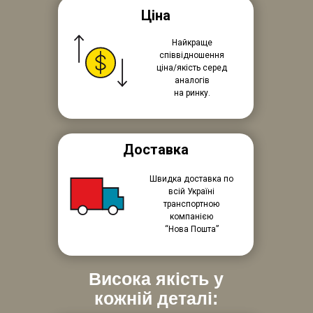
Ціна
Найкраще
співвідношення
ціна/якість серед
аналогів
на ринку.
Доставка
Швидка доставка по
всій Україні
транспортною
компанією
“Нова Пошта”
Висока якість у
кожній деталі: