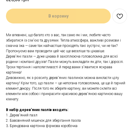
В корзину
Ми впевнені, що багато хто з вас, так само як і ми, любите часто
збиратися із сім'єю та друзями. Тепла атмосфера, важливі розмови і
смачна їжа — саме так найчастіше проходять такі зустрічі, чи не так?
Пропонуємо вам проводити цей час ще веселіше та цікавіше.
Дерев'яні пазли — дуже цікава й захоплююча головоломка для всієї
родини і компанії друзів! Пазли можуть викладати як діти, так і дорослі.
Трохи терпіння і наполегливості й перед вами з'явитися яскрава
картинка!
Дивовижно, як з розсипу дерев'яних пазлинок можна викласти цілу
картину! Крім того, що пазли — це непогана головоломка, це ще й гарний
елемент декору. Після того як зберете картину, ви можете склеїти всі
елементи між собою і прикрасити красивою дерев'яною картиною вашу
кімнату.
В набір дерев'яних пазлів входить:
1. Дерев'яний пазл
2. Бавовняний мішечок для зберігання пазла
3. Брендована картонна фірмова коробочка