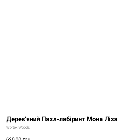
Дерев'яний Пазл-лабіринт Мона Ліза
Wortex Woods
620,00
грн