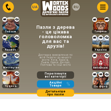
Пазли з дерева
- це цікава
Тварини
Пейзаж
головоломка
для вас та
друзів!
Україна
Космос
Доставка замовлення по
всій Україні до вашого
міста: Київ, Харків,
Львів, Одеса, Дніпро,
Полтава та інші міста
Мистецтво
Авторські
Переглянути
всі категорії
Акційні
%
Товари
Чудеса
По Фото
Детальніше
про пазли