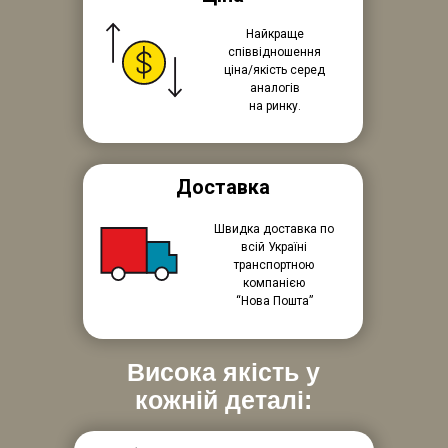
Найкраще
співвідношення
ціна/якість серед
аналогів
на ринку.
Доставка
Швидка доставка по
всій Україні
транспортною
компанією
“Нова Пошта”
Висока якість у
кожній деталі: