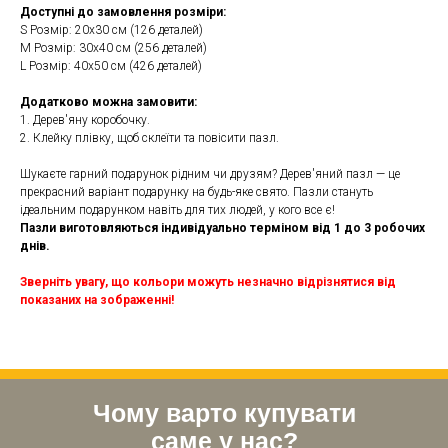
Доступні до замовлення розміри:
S Розмір: 20х30 см (126 деталей)
M Розмір: 30х40 см (256 деталей)
L Розмір: 40х50 см (426 деталей)
Додатково можна замовити:
1. Дерев'яну коробочку.
2. Клейку плівку, щоб склеїти та повісити пазл.
Шукаєте гарний подарунок рідним чи друзям? Дерев'яний пазл — це
прекрасний варіант подарунку на будь-яке свято. Пазли стануть
ідеальним подарунком навіть для тих людей, у кого все є!
Пазли виготовляються індивідуально терміном від 1 до 3 робочих
днів.
Зверніть увагу, що кольори можуть незначно відрізнятися від
показаних на зображенні!
Чому варто купувати
саме у нас?